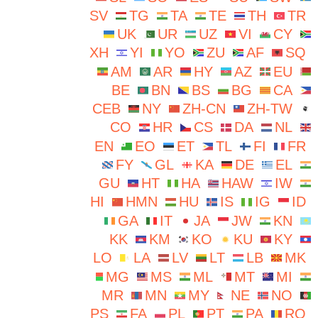
SV
TG
TA
TE
TH
TR
UK
UR
UZ
VI
CY
XH
YI
YO
ZU
AF
SQ
AM
AR
HY
AZ
EU
BE
BN
BS
BG
CA
CEB
NY
ZH-CN
ZH-TW
CO
HR
CS
DA
NL
EN
EO
ET
TL
FI
FR
FY
GL
KA
DE
EL
GU
HT
HA
HAW
IW
HI
HMN
HU
IS
IG
ID
GA
IT
JA
JW
KN
KK
KM
KO
KU
KY
LO
LA
LV
LT
LB
MK
MG
MS
ML
MT
MI
MR
MN
MY
NE
NO
PS
FA
PL
PT
PA
RO