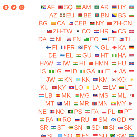
AF
SQ
AM
AR
HY
AZ
EU
BE
BN
BS
BG
CA
CEB
NY
ZH-CN
ZH-TW
CO
HR
CS
DA
NL
EN
EO
ET
TL
FI
FR
FY
GL
KA
DE
EL
GU
HT
HA
HAW
IW
HI
HMN
HU
IS
IG
ID
GA
IT
JA
JW
KN
KK
KM
KO
KU
KY
LO
LA
LV
LT
LB
MK
MG
MS
ML
MT
MI
MR
MN
MY
NE
NO
PS
FA
PL
PT
PA
RO
RU
SM
GD
SR
ST
SN
SD
SI
SK
SL
SO
ES
SU
SW