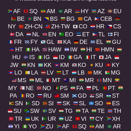
AF
SQ
AM
AR
HY
AZ
EU
BE
BN
BS
BG
CA
CEB
NY
ZH-CN
ZH-TW
CO
HR
CS
DA
NL
EN
EO
ET
TL
FI
FR
FY
GL
KA
DE
EL
GU
HT
HA
HAW
IW
HI
HMN
HU
IS
IG
ID
GA
IT
JA
JW
KN
KK
KM
KO
KU
KY
LO
LA
LV
LT
LB
MK
MG
MS
ML
MT
MI
MR
MN
MY
NE
NO
PS
FA
PL
PT
PA
RO
RU
SM
GD
SR
ST
SN
SD
SI
SK
SL
SO
ES
SU
SW
SV
TG
TA
TE
TH
TR
UK
UR
UZ
VI
CY
XH
YI
YO
ZU
AF
SQ
AM
AR