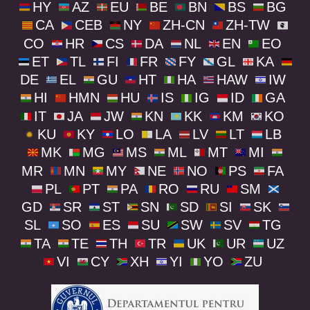
HY
AZ
EU
BE
BN
BS
BG
CA
CEB
NY
ZH-CN
ZH-TW
CO
HR
CS
DA
NL
EN
EO
ET
TL
FI
FR
FY
GL
KA
DE
EL
GU
HT
HA
HAW
IW
HI
HMN
HU
IS
IG
ID
GA
IT
JA
JW
KN
KK
KM
KO
KU
KY
LO
LA
LV
LT
LB
MK
MG
MS
ML
MT
MI
MR
MN
MY
NE
NO
PS
FA
PL
PT
PA
RO
RU
SM
GD
SR
ST
SN
SD
SI
SK
SL
SO
ES
SU
SW
SV
TG
TA
TE
TH
TR
UK
UR
UZ
VI
CY
XH
YI
YO
ZU