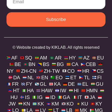
Subscribe
© Website created by KIKLAB. All rights reserved
AF
SQ
AM
AR
HY
AZ
EU
BE
BN
BS
BG
CA
CEB
NY
ZH-CN
ZH-TW
CO
HR
CS
DA
NL
EN
EO
ET
TL
FI
FR
FY
GL
KA
DE
EL
GU
HT
HA
HAW
IW
HI
HMN
HU
IS
IG
ID
GA
IT
JA
JW
KN
KK
KM
KO
KU
KY
LO
LA
LV
LT
LB
MK
MG