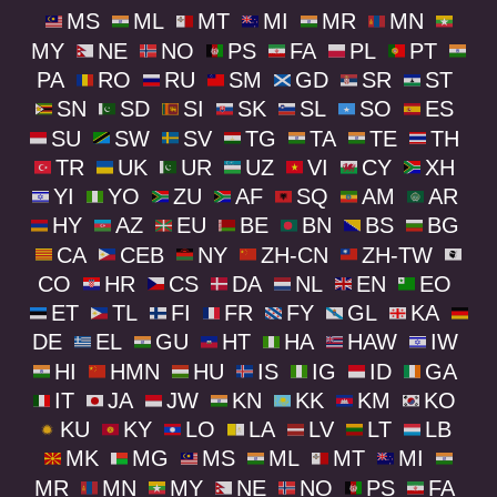
MS
ML
MT
MI
MR
MN
MY
NE
NO
PS
FA
PL
PT
PA
RO
RU
SM
GD
SR
ST
SN
SD
SI
SK
SL
SO
ES
SU
SW
SV
TG
TA
TE
TH
TR
UK
UR
UZ
VI
CY
XH
YI
YO
ZU
AF
SQ
AM
AR
HY
AZ
EU
BE
BN
BS
BG
CA
CEB
NY
ZH-CN
ZH-TW
CO
HR
CS
DA
NL
EN
EO
ET
TL
FI
FR
FY
GL
KA
DE
EL
GU
HT
HA
HAW
IW
HI
HMN
HU
IS
IG
ID
GA
IT
JA
JW
KN
KK
KM
KO
KU
KY
LO
LA
LV
LT
LB
MK
MG
MS
ML
MT
MI
MR
MN
MY
NE
NO
PS
FA