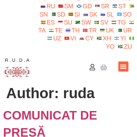
RU
SM
GD
SR
ST
SN
SD
SI
SK
SL
SO
ES
SU
SW
SV
TG
TA
TE
TH
TR
UK
UR
UZ
VI
CY
XH
YI
YO
ZU
School N.Iorga
Author:
ruda
COMUNICAT DE
PRESĂ