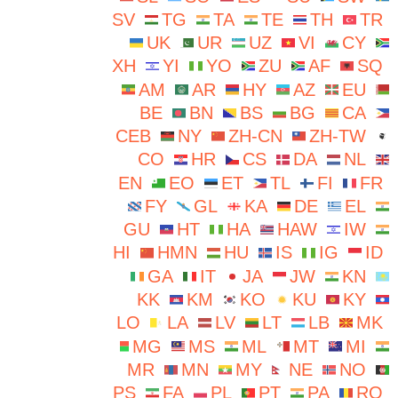
SV
TG
TA
TE
TH
TR
UK
UR
UZ
VI
CY
XH
YI
YO
ZU
AF
SQ
AM
AR
HY
AZ
EU
BE
BN
BS
BG
CA
CEB
NY
ZH-CN
ZH-TW
CO
HR
CS
DA
NL
EN
EO
ET
TL
FI
FR
FY
GL
KA
DE
EL
GU
HT
HA
HAW
IW
HI
HMN
HU
IS
IG
ID
GA
IT
JA
JW
KN
KK
KM
KO
KU
KY
LO
LA
LV
LT
LB
MK
MG
MS
ML
MT
MI
MR
MN
MY
NE
NO
PS
FA
PL
PT
PA
RO