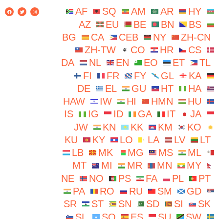
AF
SQ
AM
AR
HY
AZ
EU
BE
BN
BS
BG
CA
CEB
NY
ZH-CN
ZH-TW
CO
HR
CS
DA
NL
EN
EO
ET
TL
FI
FR
FY
GL
KA
DE
EL
GU
HT
HA
HAW
IW
HI
HMN
HU
IS
IG
ID
GA
IT
JA
JW
KN
KK
KM
KO
KU
KY
LO
LA
LV
LT
LB
MK
MG
MS
ML
MT
MI
MR
MN
MY
NE
NO
PS
FA
PL
PT
PA
RO
RU
SM
GD
SR
ST
SN
SD
SI
SK
SL
SO
ES
SU
SW