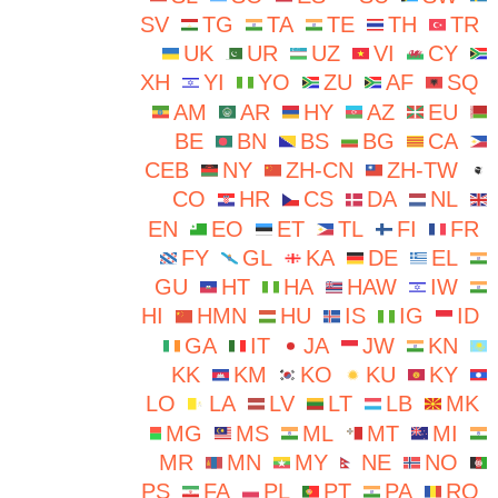
SV
TG
TA
TE
TH
TR
UK
UR
UZ
VI
CY
XH
YI
YO
ZU
AF
SQ
AM
AR
HY
AZ
EU
BE
BN
BS
BG
CA
CEB
NY
ZH-CN
ZH-TW
CO
HR
CS
DA
NL
EN
EO
ET
TL
FI
FR
FY
GL
KA
DE
EL
GU
HT
HA
HAW
IW
HI
HMN
HU
IS
IG
ID
GA
IT
JA
JW
KN
KK
KM
KO
KU
KY
LO
LA
LV
LT
LB
MK
MG
MS
ML
MT
MI
MR
MN
MY
NE
NO
PS
FA
PL
PT
PA
RO