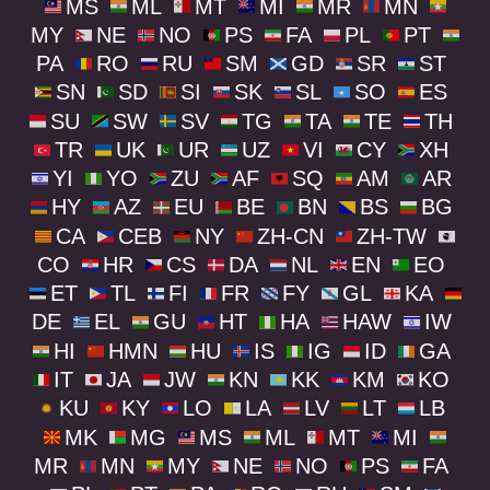
MS
ML
MT
MI
MR
MN
MY
NE
NO
PS
FA
PL
PT
PA
RO
RU
SM
GD
SR
ST
SN
SD
SI
SK
SL
SO
ES
SU
SW
SV
TG
TA
TE
TH
TR
UK
UR
UZ
VI
CY
XH
YI
YO
ZU
AF
SQ
AM
AR
HY
AZ
EU
BE
BN
BS
BG
CA
CEB
NY
ZH-CN
ZH-TW
CO
HR
CS
DA
NL
EN
EO
ET
TL
FI
FR
FY
GL
KA
DE
EL
GU
HT
HA
HAW
IW
HI
HMN
HU
IS
IG
ID
GA
IT
JA
JW
KN
KK
KM
KO
KU
KY
LO
LA
LV
LT
LB
MK
MG
MS
ML
MT
MI
MR
MN
MY
NE
NO
PS
FA