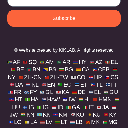
Subscribe
© Website created by KIKLAB. All rights reserved
AF
SQ
AM
AR
HY
AZ
EU
BE
BN
BS
BG
CA
CEB
NY
ZH-CN
ZH-TW
CO
HR
CS
DA
NL
EN
EO
ET
TL
FI
FR
FY
GL
KA
DE
EL
GU
HT
HA
HAW
IW
HI
HMN
HU
IS
IG
ID
GA
IT
JA
JW
KN
KK
KM
KO
KU
KY
LO
LA
LV
LT
LB
MK
MG