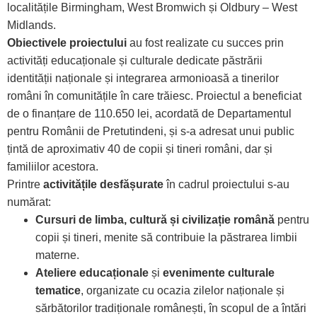
localitățile Birmingham, West Bromwich și Oldbury – West
Midlands.
Obiectivele proiectului
au fost realizate cu succes prin
activități educaționale și culturale dedicate păstrării
identității naționale și integrarea armonioasă a tinerilor
români în comunitățile în care trăiesc. Proiectul a beneficiat
de o finanțare de 110.650 lei, acordată de Departamentul
pentru Românii de Pretutindeni, și s-a adresat unui public
țintă de aproximativ 40 de copii și tineri români, dar și
familiilor acestora.
Printre
activitățile desfășurate
în cadrul proiectului s-au
numărat:
Cursuri de limba, cultură și civilizație română
pentru
copii și tineri, menite să contribuie la păstrarea limbii
materne.
Ateliere educaționale
și
evenimente culturale
tematice
, organizate cu ocazia zilelor naționale și
sărbătorilor tradiționale românești, în scopul de a întări