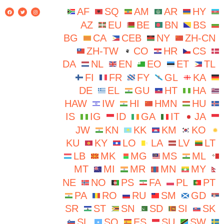
AF
SQ
AM
AR
HY
AZ
EU
BE
BN
BS
BG
CA
CEB
NY
ZH-CN
ZH-TW
CO
HR
CS
DA
NL
EN
EO
ET
TL
FI
FR
FY
GL
KA
DE
EL
GU
HT
HA
HAW
IW
HI
HMN
HU
IS
IG
ID
GA
IT
JA
JW
KN
KK
KM
KO
KU
KY
LO
LA
LV
LT
LB
MK
MG
MS
ML
MT
MI
MR
MN
MY
NE
NO
PS
FA
PL
PT
PA
RO
RU
SM
GD
SR
ST
SN
SD
SI
SK
SL
SO
ES
SU
SW