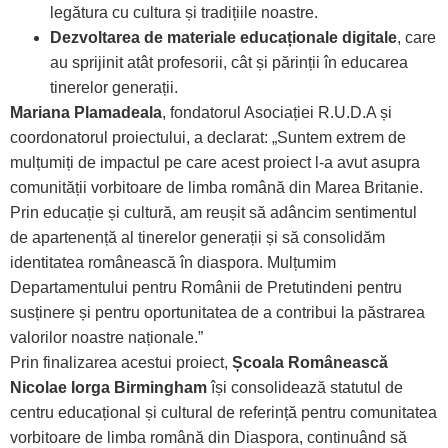
legătura cu cultura și tradițiile noastre.
Dezvoltarea de materiale educaționale digitale
, care
au sprijinit atât profesorii, cât și părinții în educarea
tinerelor generații.
Mariana Plamadeala
, fondatorul Asociației R.U.D.A și
coordonatorul proiectului, a declarat: „Suntem extrem de
mulțumiți de impactul pe care acest proiect l-a avut asupra
comunității vorbitoare de limba română din Marea Britanie.
Prin educație și cultură, am reușit să adâncim sentimentul
de apartenență al tinerelor generații și să consolidăm
identitatea românească în diaspora. Mulțumim
Departamentului pentru Românii de Pretutindeni pentru
susținere și pentru oportunitatea de a contribui la păstrarea
valorilor noastre naționale.”
Prin finalizarea acestui proiect,
Școala Românească
Nicolae Iorga Birmingham
își consolidează statutul de
centru educațional și cultural de referință pentru comunitatea
vorbitoare de limba română din Diaspora, continuând să