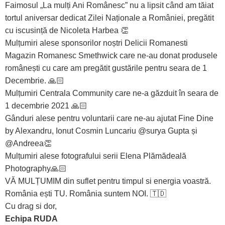
Faimosul „La mulți Ani Românesc” nu a lipsit când am tăiat
tortul aniversar dedicat Zilei Naționale a României, pregătit
cu iscusință de Nicoleta Harbea 👏
Mulțumiri alese sponsorilor noștri Delicii Romanesti
Magazin Romanesc Smethwick care ne-au donat produsele
românești cu care am pregătit gustările pentru seara de 1
Decembrie. 🙏🏻
Mulțumiri Centrala Community care ne-a găzduit în seara de
1 decembrie 2021 🙏🏻
Gânduri alese pentru voluntarii care ne-au ajutat Fine Dine
by Alexandru, Ionut Cosmin Luncariu @surya Gupta și
@Andreea👏
Mulțumiri alese fotografului serii Elena Plămădeală
Photography🙏🏻
VĂ MULȚUMIM din suflet pentru timpul si energia voastră.
România ești TU. România suntem NOI. 🇹🇩
Cu drag si dor,
Echipa RUDA