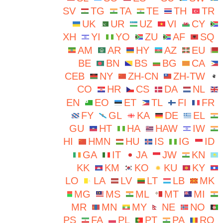
SV
TG
TA
TE
TH
TR
UK
UR
UZ
VI
CY
XH
YI
YO
ZU
AF
SQ
AM
AR
HY
AZ
EU
BE
BN
BS
BG
CA
CEB
NY
ZH-CN
ZH-TW
CO
HR
CS
DA
NL
EN
EO
ET
TL
FI
FR
FY
GL
KA
DE
EL
GU
HT
HA
HAW
IW
HI
HMN
HU
IS
IG
ID
GA
IT
JA
JW
KN
KK
KM
KO
KU
KY
LO
LA
LV
LT
LB
MK
MG
MS
ML
MT
MI
MR
MN
MY
NE
NO
PS
FA
PL
PT
PA
RO