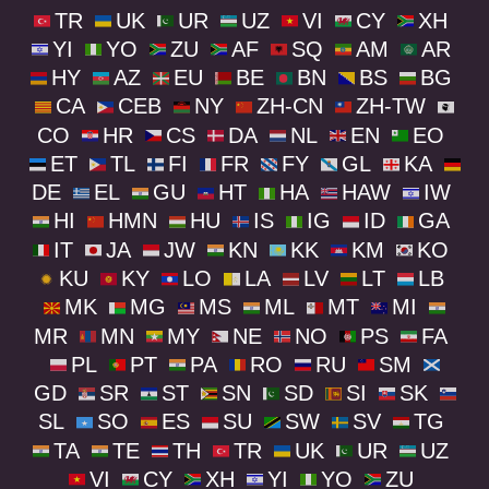
TR
UK
UR
UZ
VI
CY
XH
YI
YO
ZU
AF
SQ
AM
AR
HY
AZ
EU
BE
BN
BS
BG
CA
CEB
NY
ZH-CN
ZH-TW
CO
HR
CS
DA
NL
EN
EO
ET
TL
FI
FR
FY
GL
KA
DE
EL
GU
HT
HA
HAW
IW
HI
HMN
HU
IS
IG
ID
GA
IT
JA
JW
KN
KK
KM
KO
KU
KY
LO
LA
LV
LT
LB
MK
MG
MS
ML
MT
MI
MR
MN
MY
NE
NO
PS
FA
PL
PT
PA
RO
RU
SM
GD
SR
ST
SN
SD
SI
SK
SL
SO
ES
SU
SW
SV
TG
TA
TE
TH
TR
UK
UR
UZ
VI
CY
XH
YI
YO
ZU