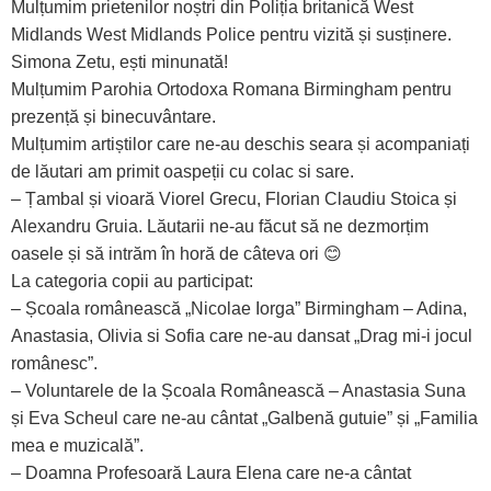
Mulțumim prietenilor noștri din Poliția britanică West
Midlands West Midlands Police pentru vizită și susținere.
Simona Zetu, ești minunată!
Mulțumim Parohia Ortodoxa Romana Birmingham pentru
prezență și binecuvântare.
Mulțumim artiștilor care ne-au deschis seara și acompaniați
de lăutari am primit oaspeții cu colac si sare.
– Țambal și vioară Viorel Grecu, Florian Claudiu Stoica și
Alexandru Gruia. Lăutarii ne-au făcut să ne dezmorțim
oasele și să intrăm în horă de câteva ori 😊
La categoria copii au participat:
– Școala românească „Nicolae Iorga” Birmingham – Adina,
Anastasia, Olivia si Sofia care ne-au dansat „Drag mi-i jocul
românesc”.
– Voluntarele de la Școala Românească – Anastasia Suna
și Eva Scheul care ne-au cântat „Galbenă gutuie” și „Familia
mea e muzicală”.
– Doamna Profesoară Laura Elena care ne-a cântat