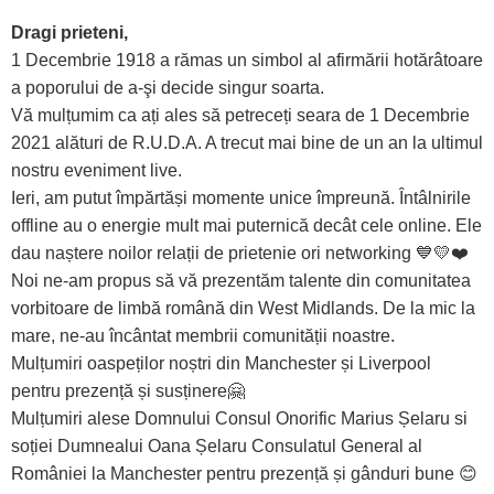
Dragi prieteni,
1 Decembrie 1918 a rămas un simbol al afirmării hotărâtoare
a poporului de a-şi decide singur soarta.
Vă mulțumim ca ați ales să petreceți seara de 1 Decembrie
2021 alături de R.U.D.A. A trecut mai bine de un an la ultimul
nostru eveniment live.
Ieri, am putut împărtăși momente unice împreună. Întâlnirile
offline au o energie mult mai puternică decât cele online. Ele
dau naștere noilor relații de prietenie ori networking 💙💛❤️
Noi ne-am propus să vă prezentăm talente din comunitatea
vorbitoare de limbă română din West Midlands. De la mic la
mare, ne-au încântat membrii comunității noastre.
Mulțumiri oaspeților noștri din Manchester și Liverpool
pentru prezență și susținere🤗
Mulțumiri alese Domnului Consul Onorific Marius Șelaru si
soției Dumnealui Oana Șelaru Consulatul General al
României la Manchester pentru prezență și gânduri bune 😊