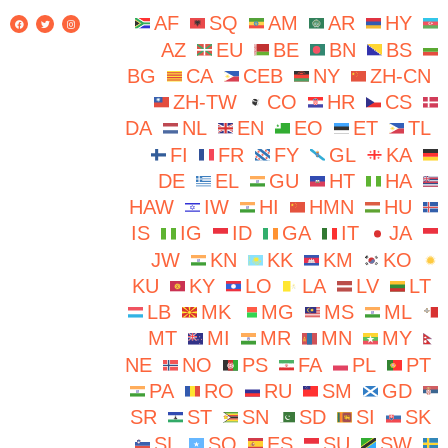
AF
SQ
AM
AR
HY
AZ
EU
BE
BN
BS
BG
CA
CEB
NY
ZH-CN
ZH-TW
CO
HR
CS
DA
NL
EN
EO
ET
TL
FI
FR
FY
GL
KA
DE
EL
GU
HT
HA
HAW
IW
HI
HMN
HU
IS
IG
ID
GA
IT
JA
JW
KN
KK
KM
KO
KU
KY
LO
LA
LV
LT
LB
MK
MG
MS
ML
MT
MI
MR
MN
MY
NE
NO
PS
FA
PL
PT
PA
RO
RU
SM
GD
SR
ST
SN
SD
SI
SK
SL
SO
ES
SU
SW