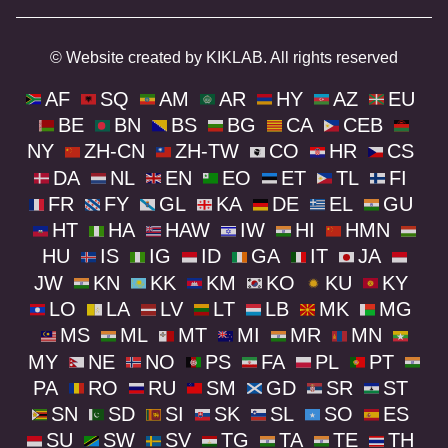
© Website created by KIKLAB. All rights reserved
AF
SQ
AM
AR
HY
AZ
EU
BE
BN
BS
BG
CA
CEB
NY
ZH-CN
ZH-TW
CO
HR
CS
DA
NL
EN
EO
ET
TL
FI
FR
FY
GL
KA
DE
EL
GU
HT
HA
HAW
IW
HI
HMN
HU
IS
IG
ID
GA
IT
JA
JW
KN
KK
KM
KO
KU
KY
LO
LA
LV
LT
LB
MK
MG
MS
ML
MT
MI
MR
MN
MY
NE
NO
PS
FA
PL
PT
PA
RO
RU
SM
GD
SR
ST
SN
SD
SI
SK
SL
SO
ES
SU
SW
SV
TG
TA
TE
TH