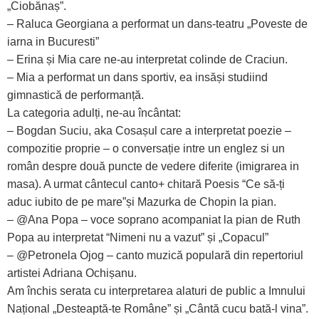
„Ciobănaș”.
– Raluca Georgiana a performat un dans-teatru „Poveste de
iarna in Bucuresti”
– Erina și Mia care ne-au interpretat colinde de Craciun.
– Mia a performat un dans sportiv, ea insăși studiind
gimnastică de performanță.
La categoria adulți, ne-au încântat:
– Bogdan Suciu, aka Cosașul care a interpretat poezie –
compozitie proprie – o conversație intre un englez si un
român despre două puncte de vedere diferite (imigrarea in
masa). A urmat cântecul canto+ chitară Poesis “Ce să-ți
aduc iubito de pe mare”și Mazurka de Chopin la pian.
– @Ana Popa – voce soprano acompaniat la pian de Ruth
Popa au interpretat “Nimeni nu a vazut” și „Copacul”
– @Petronela Ojog – canto muzică populară din repertoriul
artistei Adriana Ochișanu.
Am închis serata cu interpretarea alaturi de public a Imnului
Național „Desteaptă-te Române” și „Cântă cucu bată-l vina”.